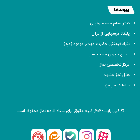
پیوندها
دفتر مقام معظم رهبری
پایگاه درسهایی از قرآن
بنیاد فرهنگی حضرت مهدی موعود (عج)
مجمع خیرین مسجد ساز
مرکز تخصصی نماز
هتل نماز مشهد
سامانه نماز من
© کپی رایت2026, کلیه حقوق برای ستاد اقامه
نماز
محفوظ است.
آپارات
بله
اینستاگرام
ایتا
شنوتو