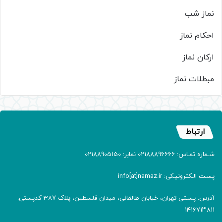
نماز شب
احکام نماز
ارکان نماز
مبطلات نماز
ارتباط
شـماره تمـاس: 02188896666 نمابر: 02188905150
پسـت الـکترونیـکی: info[at]namaz.ir
آدرس: پسـتی تهران، خیابان طالقانی، میدان فلسطین، پلاک 387 کدپستی:
۱۴۱۶۷۱۳۸۱۱