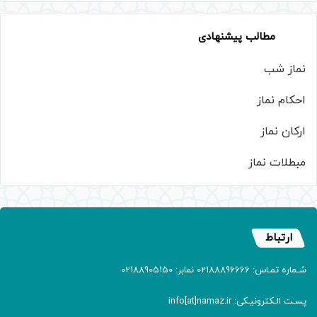
مطالب پیشنهادی
نماز شب
احکام نماز
ارکان نماز
مبطلات نماز
ارتباط
شـماره تمـاس: 02188896666 نمابر: 02188905150
پسـت الـکترونیـکی: info[at]namaz.ir