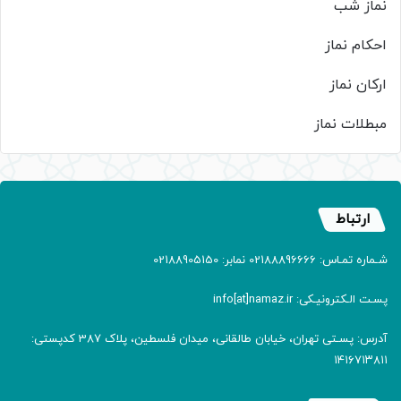
نماز شب
احکام نماز
ارکان نماز
مبطلات نماز
ارتباط
شـماره تمـاس: 02188896666 نمابر: 02188905150
پسـت الـکترونیـکی: info[at]namaz.ir
آدرس: پسـتی تهران، خیابان طالقانی، میدان فلسطین، پلاک 387 کدپستی:
۱۴۱۶۷۱۳۸۱۱