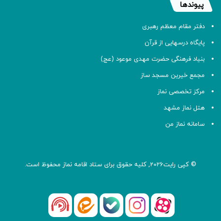
پیوندها
دفتر مقام معظم رهبری
پایگاه درسهایی از قرآن
بنیاد فرهنگی حضرت مهدی موعود (عج)
مجمع خیرین مسجد ساز
مرکز تخصصی نماز
هتل نماز مشهد
سامانه نماز من
© کپی رایت2026, کلیه حقوق برای ستاد اقامه
نماز
محفوظ است.
آپارات
بله
اینستاگرام
ایتا
شنوتو