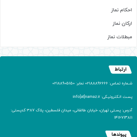
احکام نماز
ارکان نماز
مبطلات نماز
ارتباط
شـماره تمـاس: 02188896666 نمابر: 02188905150
پسـت الـکترونیـکی: info[at]namaz.ir
آدرس: پسـتی تهران، خیابان طالقانی، میدان فلسطین، پلاک 387 کدپستی:
۱۴۱۶۷۱۳۸۱۱
پیوندها