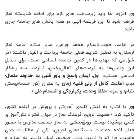
وی افزود: لذا باید زیرساخت های لازم برای اقامه شایسته نماز
فراهم شود تا این فریضه الهی در همه بخش های جامعه جاری
باشد.
در ادامه، حجت‌الاسلام محمد چراغی، مدیر ستاد اقامه نماز
لرستان، به تحلیل شرایط فعلی جامعه پرداخت و اظهار داشت: «در
شرایطی که تهدیدها در کمین جامعه اسلامی است، برای تبدیل
این چالش‌ها به فرصت‌های تعالی‌بخش، نیازمند سه راهکار
اساسی هستیم: اول،
ایمان راسخ و باور قلبی به خداوند متعال
؛
دوم،
اطاعت کامل از ولی فقیه زمان
به عنوان رکن انسجام‌بخش
نظام؛ و سوم،
حفظ وحدت، یکپارچگی و انسجام ملی
.»
وی
با اشاره به نقش کلیدی آموزش و پرورش در آینده کشور،
تأکید کرد: «اهمیت ترویج فرهنگ نماز در میان قشر دانش‌آموز بر
کسی پوشیده نیست. رونق‌بخشی به نماز جماعت مدارس با حضور
فعال ائمه جماعات دستگاه‌های اجرایی، یکی از مطالبات جدی
ماست، چرا که با تربیت دینی صحیح، نسلی پایبند به اسلام و