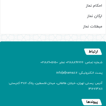
احکام نماز
ارکان نماز
مبطلات نماز
ارتباط
شـماره تمـاس: 02188896666 نمابر: 02188905150
پسـت الـکترونیـکی: info[at]namaz.ir
آدرس: پسـتی تهران، خیابان طالقانی، میدان فلسطین، پلاک 387 کدپستی:
۱۴۱۶۷۱۳۸۱۱
پیوندها