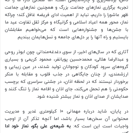
تامل، برنامه‌ریزی و چاره‌اندیشی است؛ اما سختی کار، ما را که
تجربه‌ برگزاری نمازهای جماعت بزرگ و همچنین نمازهای جماعت
ظهر عاشورا را داریم، نباید از اهمیت ادای فریضه غافل کند؛ چراکه
نماز، محور همه اعیاد اسلامی و گرانیگاه و مرکز ثقل تفاوت عید ما
با جشن‌ها و جشنواره‌هایی است که می‌خواهیم مقابلشان
بایستیم و راه آنها را بر دل‌های جامعه‌ و نسل‌هایمان ببندیم.
آثاری که در سال‌های اخیر، از سوی دغدغه‌مندانی چون ابوذر روحی
و عبدالرضا هلالی، محمدحسین پویانفر، محمود کریمی و بسیاری
گروه‌های سرود کودکان و نوجوانان تولید شدند، در عین زیبایی و
ارزشمندی، از چنان جایگاهی در جذب قلوب و مقابله با منکر
برخوردار نیستند که در لحظه اذان، در جشنی سراسری که برچسب
حکومتی را هم تحمل می‌کند، جای اذان و اقامه نماز را تنگ کنند و
صدایشان از صدای اذان و نماز بیشتر شنیده شود.
در پایان، شاید درباره مهمانی ۱۰ کیلومتری غدیر و مدیریت
محتوایی آن سخن‌ها بسیار باشد، اما آنچه تذکر آن از اوجب
واجبات است این است که:
به شیعه‌ی علی بگو، نماز خود ادا