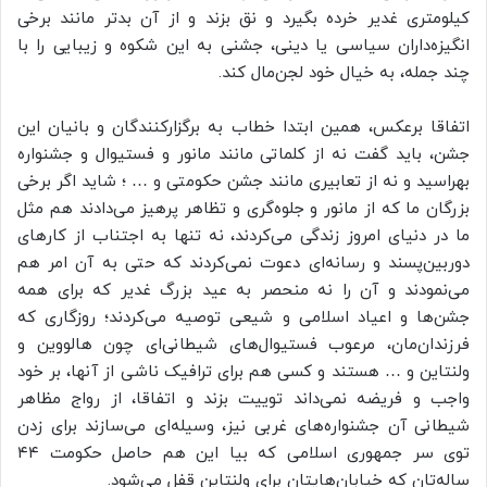
کیلومتری غدیر خرده بگیرد و نق بزند و از آن بدتر مانند برخی
انگیزه‌داران سیاسی یا دینی، جشنی به این شکوه و زیبایی را با
چند جمله، به خیال خود لجن‌مال کند.
اتفاقا برعکس، همین ابتدا خطاب به برگزارکنندگان و بانیان این
جشن، باید گفت نه از کلماتی مانند مانور و فستیوال و جشنواره
بهراسید و نه از تعابیری مانند جشن حکومتی و … ؛ شاید اگر برخی
بزرگان ما که از مانور و جلوه‌گری و تظاهر پرهیز می‌دادند هم مثل
ما در دنیای امروز زندگی می‌کردند، نه تنها به اجتناب از کارهای
دوربین‌پسند و رسانه‌ای دعوت نمی‌کردند که حتی به آن امر هم
می‌نمودند و آن را نه منحصر به عید بزرگ غدیر که برای همه
جشن‌ها و اعیاد اسلامی و شیعی توصیه می‌کردند؛ روزگاری که
فرزندان‌مان، مرعوب فستیوال‌های شیطانی‌ای چون هالووین و
ولنتاین و … هستند و کسی هم برای ترافیک ناشی از آنها، بر خود
واجب و فریضه نمی‌داند توییت بزند و اتفاقا، از رواج مظاهر
شیطانی آن جشنواره‌های غربی نیز، وسیله‌ای می‌سازند برای زدن
توی سر جمهوری اسلامی که بیا این هم حاصل حکومت ۴۴
ساله‌تان که خیابان‌هایتان برای ولنتاین قفل می‌شود.