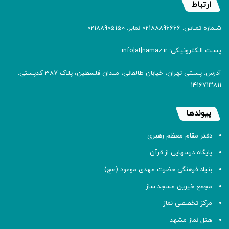
ارتباط
شـماره تمـاس: 02188896666 نمابر: 02188905150
پسـت الـکترونیـکی: info[at]namaz.ir
آدرس: پسـتی تهران، خیابان طالقانی، میدان فلسطین، پلاک 387 کدپستی:
۱۴۱۶۷۱۳۸۱۱
پیوندها
دفتر مقام معظم رهبری
پایگاه درسهایی از قرآن
بنیاد فرهنگی حضرت مهدی موعود (عج)
مجمع خیرین مسجد ساز
مرکز تخصصی نماز
هتل نماز مشهد