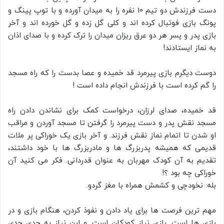
دست فرزندش دو تیم 10 نفره را به میدان آورده و با توپ پینگ و
پونگ بازی فوتبال کرده اند و کلی گل زده و گل خورده اند و آخر
بازی پدر و پسر هر دو عرق ریزان میدان را ترک کرده و با صدای اذان
به نماز ایستادند!
دوست دیگرم بازی پیرمرد قد خمیده و عصا بدست را که راه مسجد
را گم کرده است با فرزندش انجام داده است !
قد خمیده، صدای لرزان، درخواست کمک برای نشاندن دادن راه
مسجد نقش پدر و دست پیرمرد را گرفتن تا مسجد آوردن و مراقب
او شدن تا اتمام نماز نقش فرزند. و آخر بازی یک خوراکی پر ملات
قدیمی که همیشه پدربزرگ ها و مادربزرگ ها با خود داشتند،
تقدیم به آن کودک مهربان به عنوان قدردانی. فکر می کنید آن
خوراکی چه بود ؟!
بله: نخودچی و کشمش همراه با مغز گردو.
مهم ترین فرصت ها برای یاد دادن و نفوذ کردن، هنگام بازی و در
بازی ها است. بازی نیاز کودکان است. و این نیاز به حدی جدی