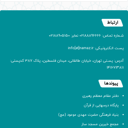
ارتباط
شـماره تمـاس: 02188896666 نمابر: 02188905150
پسـت الـکترونیـکی: info[at]namaz.ir
آدرس: پسـتی تهران، خیابان طالقانی، میدان فلسطین، پلاک 387 کدپستی:
۱۴۱۶۷۱۳۸۱۱
پیوندها
دفتر مقام معظم رهبری
پایگاه درسهایی از قرآن
بنیاد فرهنگی حضرت مهدی موعود (عج)
مجمع خیرین مسجد ساز