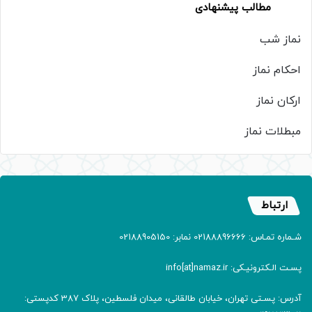
مطالب پیشنهادی
نماز شب
احکام نماز
ارکان نماز
مبطلات نماز
ارتباط
شـماره تمـاس: 02188896666 نمابر: 02188905150
پسـت الـکترونیـکی: info[at]namaz.ir
آدرس: پسـتی تهران، خیابان طالقانی، میدان فلسطین، پلاک 387 کدپستی: