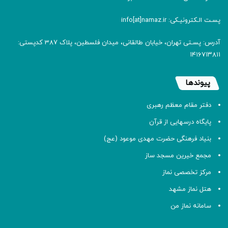
پسـت الـکترونیـکی: info[at]namaz.ir
آدرس: پسـتی تهران، خیابان طالقانی، میدان فلسطین، پلاک 387 کدپستی:
۱۴۱۶۷۱۳۸۱۱
پیوندها
دفتر مقام معظم رهبری
پایگاه درسهایی از قرآن
بنیاد فرهنگی حضرت مهدی موعود (عج)
مجمع خیرین مسجد ساز
مرکز تخصصی نماز
هتل نماز مشهد
سامانه نماز من