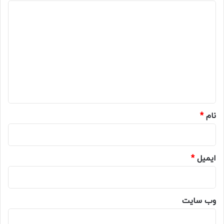
د
ی
د
گ
ا
ه
*
نام
*
ایمیل
*
وب‌ سایت