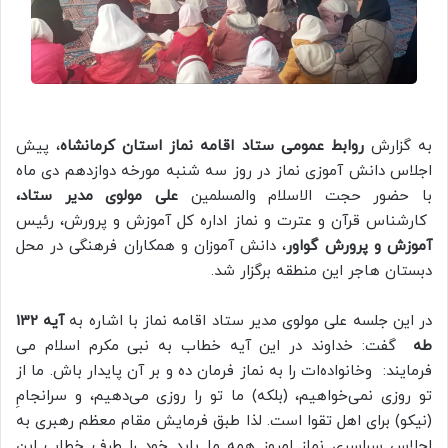
به گزارش
روابط عمومی ستاد اقامه نماز استان کرمانشاه
، پیش
اجلاس دانش آموزی نماز در روز سه شنبه مورخه دوازدهم دی ماه
با حضور حجت الاسلام والمسلمین
علی مولوی مدیر ستاد،
کارشناس قرآن و عترت و نماز اداره کل آموزش و پرورش، رئیس
آموزش و پرورش گواور
، دانش آموزان و همکاران فرهنگی در محل
دبستان هاجر این منطقه برگزار شد.
در این جلسه علی مولوی مدیر ستاد اقامه نماز با اشاره به
آیه 132
طه
گفت: خداوند در این آیه خطاب به نبی مکرم اسلام می
فرمایند: وخانواده‌ات را به نماز فرمان ده و بر آن پايدار باش. ما از
تو روزى نمى‌خواهيم، (بلكه) ما تو را روزى مى‌دهيم، و سرانجامِ
(نيكو) براى اهل تقوا است. لذا طبق فرمایش مقام معظم رهبری به
اجلاس سراسری نماز امروز همه ما باید خود را طرف خطاب این