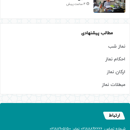
4 ساعت پیش
مطالب پیشنهادی
نماز شب
احکام نماز
ارکان نماز
مبطلات نماز
ارتباط
شـماره تمـاس: 02188896666 نمابر: 02188905150