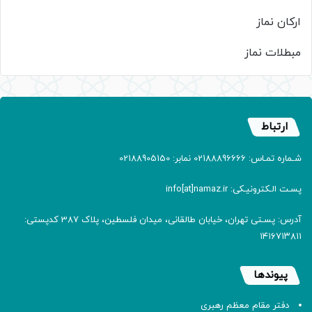
ارکان نماز
مبطلات نماز
ارتباط
شـماره تمـاس: 02188896666 نمابر: 02188905150
پسـت الـکترونیـکی: info[at]namaz.ir
آدرس: پسـتی تهران، خیابان طالقانی، میدان فلسطین، پلاک 387 کدپستی:
۱۴۱۶۷۱۳۸۱۱
پیوندها
دفتر مقام معظم رهبری