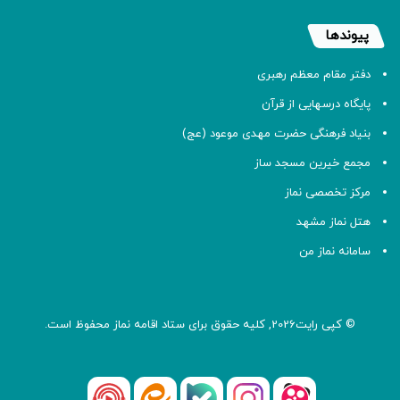
پیوندها
دفتر مقام معظم رهبری
پایگاه درسهایی از قرآن
بنیاد فرهنگی حضرت مهدی موعود (عج)
مجمع خیرین مسجد ساز
مرکز تخصصی نماز
هتل نماز مشهد
سامانه نماز من
© کپی رایت2026, کلیه حقوق برای ستاد اقامه
نماز
محفوظ است.
آپارات
بله
اینستاگرام
ایتا
شنوتو