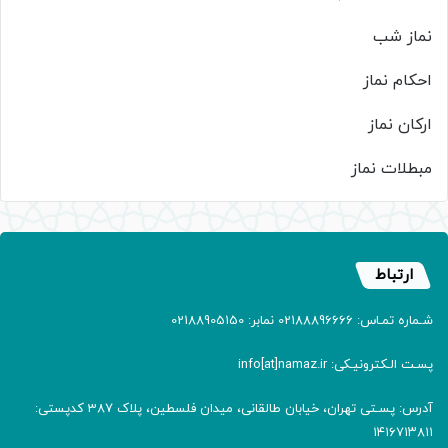
نماز شب
احکام نماز
ارکان نماز
مبطلات نماز
ارتباط
شـماره تمـاس: 02188896666 نمابر: 02188905150
پسـت الـکترونیـکی: info[at]namaz.ir
آدرس: پسـتی تهران، خیابان طالقانی، میدان فلسطین، پلاک 387 کدپستی:
۱۴۱۶۷۱۳۸۱۱