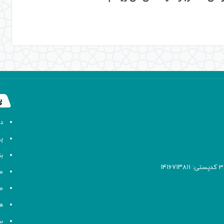
پ
د
پا
ب
م
م
ه
سا