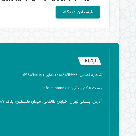
ارتباط
شـماره تمـاس: 02188896666 نمابر: 02188905150
پسـت الـکترونیـکی: info[at]namaz.ir
آدرس: پسـتی تهران، خیابان طالقانی، میدان فلسطین، پلاک 387 کدپستی: ۱۴۱۶۷۱۳۸۱۱