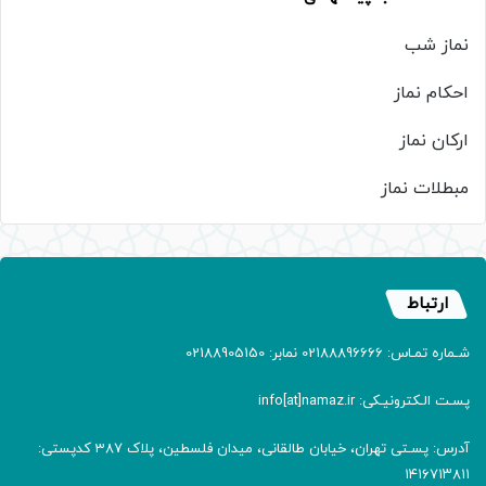
نماز شب
احکام نماز
ارکان نماز
مبطلات نماز
ارتباط
شـماره تمـاس: 02188896666 نمابر: 02188905150
پسـت الـکترونیـکی: info[at]namaz.ir
آدرس: پسـتی تهران، خیابان طالقانی، میدان فلسطین، پلاک 387 کدپستی:
۱۴۱۶۷۱۳۸۱۱