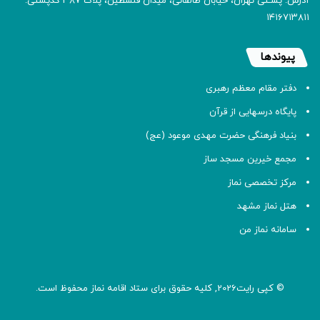
آدرس: پسـتی تهران، خیابان طالقانی، میدان فلسطین، پلاک 387 کدپستی:
۱۴۱۶۷۱۳۸۱۱
پیوندها
دفتر مقام معظم رهبری
پایگاه درسهایی از قرآن
بنیاد فرهنگی حضرت مهدی موعود (عج)
مجمع خیرین مسجد ساز
مرکز تخصصی نماز
هتل نماز مشهد
سامانه نماز من
© کپی رایت2026, کلیه حقوق برای ستاد اقامه
نماز
محفوظ است.