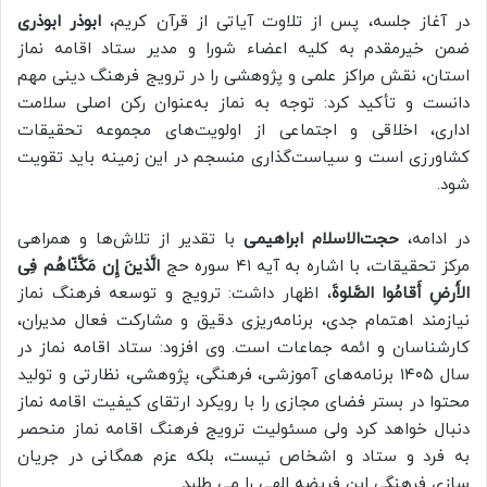
در آغاز جلسه، پس از تلاوت آیاتی از قرآن کریم،
ابوذر ابوذری
ضمن خیرمقدم به کلیه اعضاء شورا و مدیر ستاد اقامه نماز
استان، نقش مراکز علمی و پژوهشی را در ترویج فرهنگ دینی مهم
دانست و تأکید کرد: توجه به نماز به‌عنوان رکن اصلی سلامت
اداری، اخلاقی و اجتماعی از اولویت‌های مجموعه تحقیقات
کشاورزی است و سیاست‌گذاری منسجم در این زمینه باید تقویت
شود.
در ادامه،
حجت‌الاسلام ابراهیمی
با تقدیر از تلاش‌ها و همراهی
مرکز تحقیقات، با اشاره به آیه ۴۱ سوره حج
الَّذینَ إِن مَکَّنّاهُم فِی
الأَرضِ أَقامُوا الصَّلوةَ
، اظهار داشت: ترویج و توسعه فرهنگ نماز
نیازمند اهتمام جدی، برنامه‌ریزی دقیق و مشارکت فعال مدیران،
کارشناسان و ائمه جماعات است. وی افزود: ستاد اقامه نماز در
سال ۱۴۰۵ برنامه‌های آموزشی، فرهنگی، پژوهشی، نظارتی و تولید
محتوا در بستر فضای مجازی را با رویکرد ارتقای کیفیت اقامه نماز
دنبال خواهد کرد ولی مسئولیت ترویج فرهنگ اقامه نماز منحصر
به فرد و ستاد و اشخاص نیست، بلکه عزم همگانی در جریان
سازی فرهنگی این فریضه الهی را می طلبد.