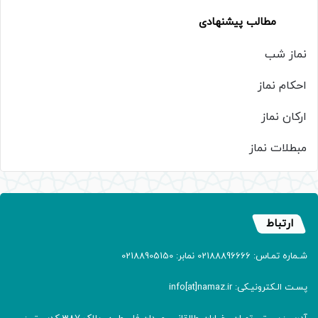
مطالب پیشنهادی
نماز شب
احکام نماز
ارکان نماز
مبطلات نماز
ارتباط
شـماره تمـاس: 02188896666 نمابر: 02188905150
پسـت الـکترونیـکی: info[at]namaz.ir