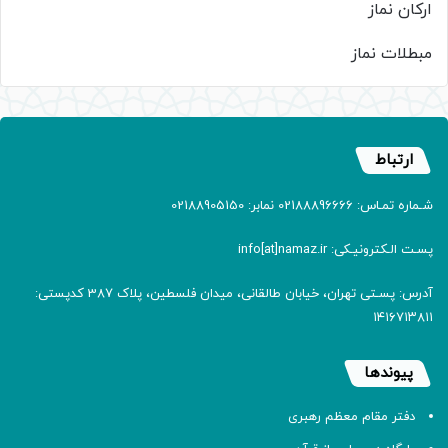
ارکان نماز
مبطلات نماز
ارتباط
شـماره تمـاس: 02188896666 نمابر: 02188905150
پسـت الـکترونیـکی: info[at]namaz.ir
آدرس: پسـتی تهران، خیابان طالقانی، میدان فلسطین، پلاک 387 کدپستی:
۱۴۱۶۷۱۳۸۱۱
پیوندها
دفتر مقام معظم رهبری