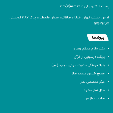
پسـت الـکترونیـکی: info[at]namaz.ir
آدرس: پسـتی تهران، خیابان طالقانی، میدان فلسطین، پلاک 387 کدپستی:
۱۴۱۶۷۱۳۸۱۱
پیوندها
دفتر مقام معظم رهبری
پایگاه درسهایی از قرآن
بنیاد فرهنگی حضرت مهدی موعود (عج)
مجمع خیرین مسجد ساز
مرکز تخصصی نماز
هتل نماز مشهد
سامانه نماز من