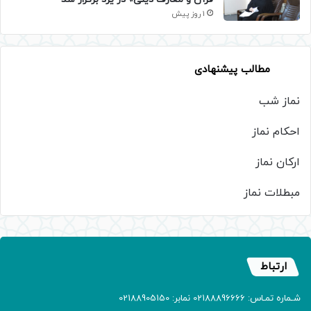
1 روز پیش
مطالب پیشنهادی
نماز شب
احکام نماز
ارکان نماز
مبطلات نماز
ارتباط
شـماره تمـاس: 02188896666 نمابر: 02188905150