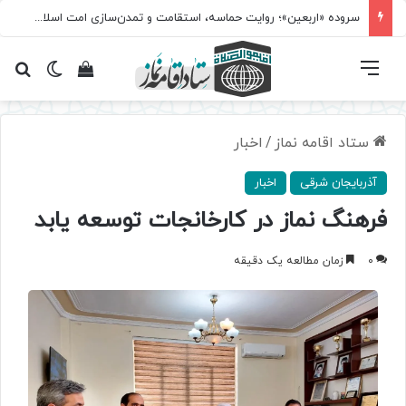
سروده‌ «اربعین»؛ روایت حماسه، استقامت و تمدن‌سازی امت اسلامی
فهرست
تغییر پ
مشاهده سبد 
جس
ستاد اقامه نماز
/
اخبار
آذربایجان شرقی
اخبار
فرهنگ نماز در کارخانجات توسعه یابد
0
زمان مطالعه یک دقیقه