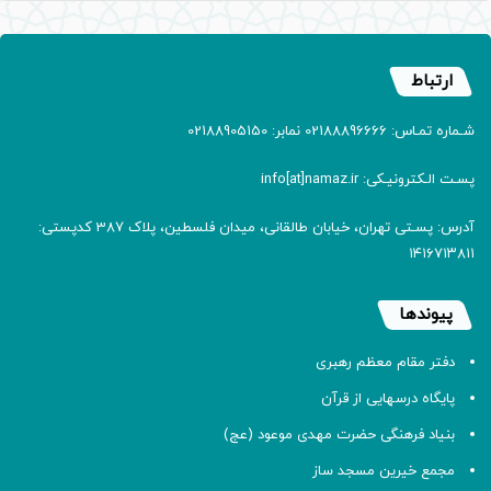
ارتباط
شـماره تمـاس: 02188896666 نمابر: 02188905150
پسـت الـکترونیـکی: info[at]namaz.ir
آدرس: پسـتی تهران، خیابان طالقانی، میدان فلسطین، پلاک 387 کدپستی:
۱۴۱۶۷۱۳۸۱۱
پیوندها
دفتر مقام معظم رهبری
پایگاه درسهایی از قرآن
بنیاد فرهنگی حضرت مهدی موعود (عج)
مجمع خیرین مسجد ساز