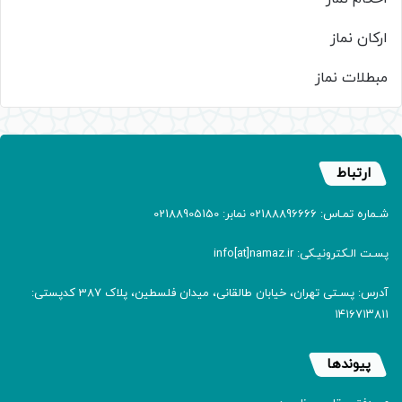
ارکان نماز
مبطلات نماز
ارتباط
شـماره تمـاس: 02188896666 نمابر: 02188905150
پسـت الـکترونیـکی: info[at]namaz.ir
آدرس: پسـتی تهران، خیابان طالقانی، میدان فلسطین، پلاک 387 کدپستی:
۱۴۱۶۷۱۳۸۱۱
پیوندها