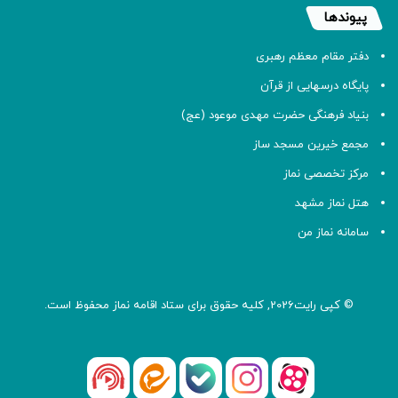
پیوندها
دفتر مقام معظم رهبری
پایگاه درسهایی از قرآن
بنیاد فرهنگی حضرت مهدی موعود (عج)
مجمع خیرین مسجد ساز
مرکز تخصصی نماز
هتل نماز مشهد
سامانه نماز من
© کپی رایت2026, کلیه حقوق برای ستاد اقامه
نماز
محفوظ است.
آپارات
بله
اینستاگرام
ایتا
شنوتو