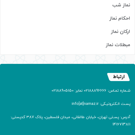
نماز شب
احکام نماز
ارکان نماز
مبطلات نماز
ارتباط
شـماره تمـاس: 02188896666 نمابر: 02188905150
پسـت الـکترونیـکی: info[at]namaz.ir
آدرس: پسـتی تهران، خیابان طالقانی، میدان فلسطین، پلاک 387 کدپستی:
۱۴۱۶۷۱۳۸۱۱