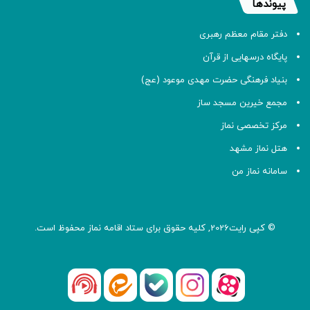
پیوندها
دفتر مقام معظم رهبری
پایگاه درسهایی از قرآن
بنیاد فرهنگی حضرت مهدی موعود (عج)
مجمع خیرین مسجد ساز
مرکز تخصصی نماز
هتل نماز مشهد
سامانه نماز من
© کپی رایت2026, کلیه حقوق برای ستاد اقامه
نماز
محفوظ است.
آپارات
بله
اینستاگرام
ایتا
شنوتو