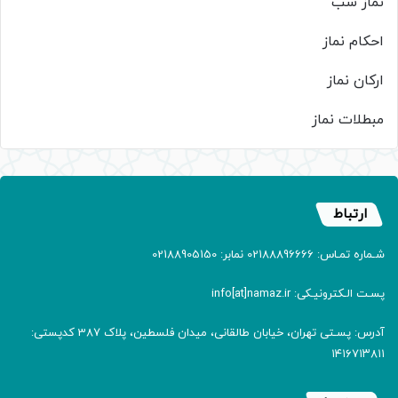
نماز شب
احکام نماز
ارکان نماز
مبطلات نماز
ارتباط
شـماره تمـاس: 02188896666 نمابر: 02188905150
پسـت الـکترونیـکی: info[at]namaz.ir
آدرس: پسـتی تهران، خیابان طالقانی، میدان فلسطین، پلاک 387 کدپستی:
۱۴۱۶۷۱۳۸۱۱