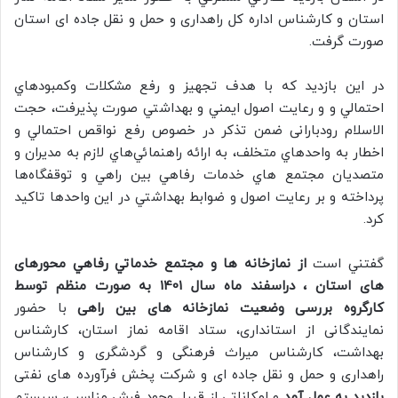
استان و کارشناس اداره کل راهداری و حمل و نقل جاده ای استان
صورت گرفت.
در اين بازديد که با هدف تجهيز و رفع مشكلات وكمبودهاي
احتمالي و و رعايت اصول ايمني و بهداشتي صورت پذيرفت، حجت
الاسلام رودبارانی ضمن تذکر در خصوص رفع نواقص احتمالي و
اخطار به واحدهاي متخلف، به ارائه راهنمائي‌هاي لازم به مديران و
متصديان مجتمع هاي خدمات رفاهي بين راهي و توقفگاه‌ها
پرداخته و بر رعايت اصول و ضوابط بهداشتي در اين واحدها تاکيد
کرد.
گفتني است
از نمازخانه ها و مجتمع خدماتي رفاهي محورهای
های استان ، دراسفند ماه سال 1401 به صورت منظم توسط
کارگروه بررسی وضعیت نمازخانه های بین راهی
با حضور
نمایندگانی از استانداری، ستاد اقامه نماز استان، کارشناس
بهداشت، کارشناس میراث فرهنگی و گردشگری و کارشناس
راهداری و حمل و نقل جاده ای و شرکت پخش فرآورده های نفتی
بازديد به عمل آمد
و امكاناتي از قبيل وجود فرش مناسب، سيستم