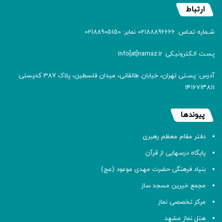
ارتباط
شـماره تمـاس: 02188896666 نمابر: 02188905150
پسـت الـکترونیـکی: info[at]namaz.ir
آدرس: پسـتی تهران، خیابان طالقانی، میدان فلسطین، پلاک 387 کدپستی:
۱۴۱۶۷۱۳۸۱۱
پیوندها
دفتر مقام معظم رهبری
پایگاه درسهایی از قرآن
بنیاد فرهنگی حضرت مهدی موعود (عج)
مجمع خیرین مسجد ساز
مرکز تخصصی نماز
هتل نماز مشهد