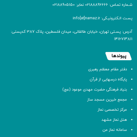
شـماره تمـاس: 02188896666 نمابر: 02188905150
پسـت الـکترونیـکی: info[at]namaz.ir
آدرس: پسـتی تهران، خیابان طالقانی، میدان فلسطین، پلاک 387 کدپستی:
۱۴۱۶۷۱۳۸۱۱
پیوندها
دفتر مقام معظم رهبری
پایگاه درسهایی از قرآن
بنیاد فرهنگی حضرت مهدی موعود (عج)
مجمع خیرین مسجد ساز
مرکز تخصصی نماز
هتل نماز مشهد
سامانه نماز من