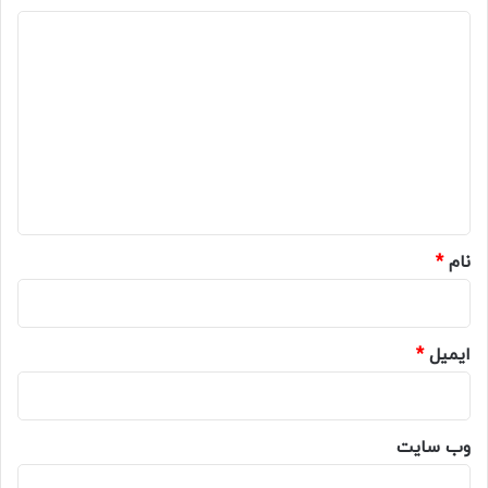
د
ی
د
گ
ا
ه
*
نام
*
ایمیل
*
وب‌ سایت