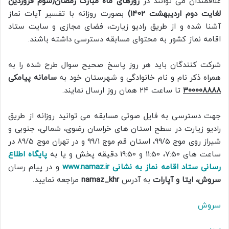
علاقمندان می توانند در
روزهای ماه مبارک رمضان(سوم فروردین
لغایت دوم اردیبهشت 1402)
بصورت روزانه با تفسیر آیات نماز
آشنا شده و از طریق رادیو زیارت، فضای مجازی و سایت ستاد
اقامه نماز کشور به محتوای مسابقه دسترسی داشته باشند.
شرکت کنندگان باید هر روز پاسخ صحیح سوال طرح شده را به
همراه ذکر نام و نام خانوادگی و شهرستان خود به
سامانه پیامکی
۳۰۰۰۰۸۸۸۸
تا ساعت ۲۴ همان روز ارسال نمایند.
جهت دسترسی به فایل صوتی مسابقه می توانید روزانه از طریق
رادیو زیارت در سطح استان های خراسان رضوی، شمالی، جنوبی و
شیراز روی موج 99/5، استان قم موج 99/1 و در تهران موج 89/5 در
ساعت های 7:50، 11:50 و 19:50 دقیقه پخش و یا به
پایگاه اطلاع
رسانی ستاد اقامه نماز به نشانی www.namaz.ir
و در پیام رسان
سروش، ایتا و آپارات
به آدرس
namaz_khr
مراجعه نمایید.
سروش