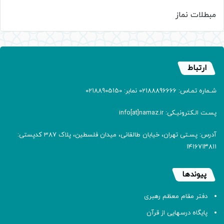
مبطلات نماز
ارتباط
شـماره تمـاس: 02188896666 نمابر: 02188905150
پسـت الـکترونیـکی: info[at]namaz.ir
آدرس: پسـتی تهران، خیابان طالقانی، میدان فلسطین، پلاک 387 کدپستی:
۱۴۱۶۷۱۳۸۱۱
پیوندها
دفتر مقام معظم رهبری
پایگاه درسهایی از قرآن