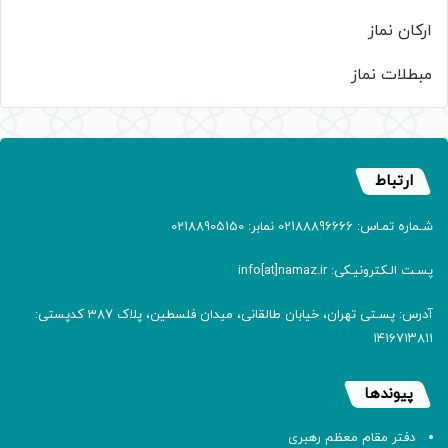
ارکان نماز
مبطلات نماز
ارتباط
شـماره تمـاس: 02188896666 نمابر: 02188905150
پسـت الـکترونیـکی: info[at]namaz.ir
آدرس: پسـتی تهران، خیابان طالقانی، میدان فلسطین، پلاک 387 کدپستی:
۱۴۱۶۷۱۳۸۱۱
پیوندها
دفتر مقام معظم رهبری