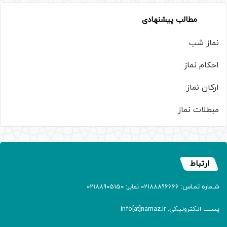
مطالب پیشنهادی
نماز شب
احکام نماز
ارکان نماز
مبطلات نماز
ارتباط
شـماره تمـاس: 02188896666 نمابر: 02188905150
پسـت الـکترونیـکی: info[at]namaz.ir