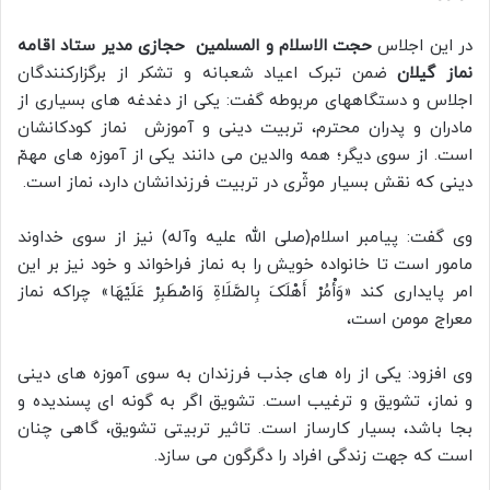
در این اجلاس
حجت الاسلام و المسلمین حجازی مدیر ستاد اقامه
نماز گیلان
ضمن تبرک اعیاد شعبانه و تشکر از برگزارکنندگان
اجلاس و دستگاههای مربوطه گفت: یکی از دغدغه های بسیاری از
مادران و پدران محترم، تربیت دینی و آموزش نماز کودکانشان
است. از سوی دیگر؛ همه والدین می دانند یکی از آموزه های مهمّ
دینی که نقش بسیار موثّری در تربیت فرزندانشان دارد، نماز است.
وی گفت: پیامبر اسلام(صلی الله علیه وآله) نیز از سوی خداوند
مامور است تا خانواده خویش را به نماز فراخواند و خود نیز بر این
امر پایداری کند «وَأْمُرْ أَهْلَکَ بِالصَّلَاةِ وَاصْطَبِرْ عَلَیْهَا» چراکه نماز
معراج مومن است،
وی افزود: یکی از راه های جذب فرزندان به سوی آموزه های دینی
و نماز، تشویق و ترغیب است. تشویق اگر به گونه ای پسندیده و
بجا باشد، بسیار کارساز است. تاثیر تربیتی تشویق، گاهی چنان
است که جهت زندگی افراد را دگرگون می سازد.