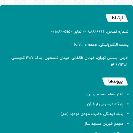
ارتباط
شـماره تمـاس: 02188896666 نمابر: 02188905150
پسـت الـکترونیـکی: info[at]namaz.ir
آدرس: پسـتی تهران، خیابان طالقانی، میدان فلسطین، پلاک 387 کدپستی:
۱۴۱۶۷۱۳۸۱۱
پیوندها
دفتر مقام معظم رهبری
پایگاه درسهایی از قرآن
بنیاد فرهنگی حضرت مهدی موعود (عج)
مجمع خیرین مسجد ساز