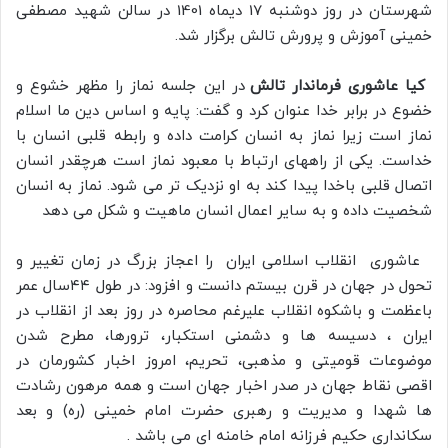
شهرستان در روز دوشنبه 17 دیماه 1401 در سالن شهید مصطفی
خمینی آموزش و پرورش تالش برگزار شد.
کیا عاشوری فرماندار تالش
در این جلسه نماز را مظهر خشوع و
خضوع در برابر خدا عنوان کرد و گفت: پایه و اساس دین ما اسلام
نماز است زیرا نماز به انسان کرامت داده و رابطه قلبی انسان با
خداست. یکی از راههای ارتباط با معبود نماز است هرچقدر انسان
اتصال قلبی باخدا پیدا کند به او نزدیک تر می شود. نماز به انسان
شخصیت داده و به سایر اعمال انسان‌ ماهیت و شکل می دهد
عاشوری انقلاب اسلامی ایران را اعجاز بزرگ در زمان تغییر و
تحول در جهان در قرن بیستم دانست و افزود: در طول ۴۴سال عمر
باعظمت و باشکوه انقلاب علیرغم محاصره در روز بعد از انقلاب در
ایران ، دسیسه ها و دشمنی استکبار، ترورها، مطرح شدن
موضوعات قومیتی و مذهبی، تحریم، امروز اخبار کشورمان در
اقصی نقاط جهان در صدر اخبار جهان است و همه مرهون رشادت
ها شهدا و مدیریت و رهبری حضرت امام خمینی (ره) و بعد
سکانداری حکیم فرزانه امام خامنه ای می باشد .