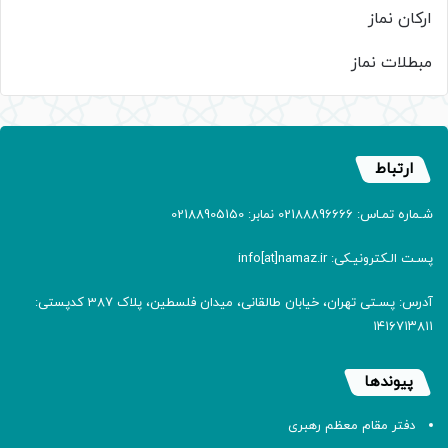
ارکان نماز
مبطلات نماز
ارتباط
شـماره تمـاس: 02188896666 نمابر: 02188905150
پسـت الـکترونیـکی: info[at]namaz.ir
آدرس: پسـتی تهران، خیابان طالقانی، میدان فلسطین، پلاک 387 کدپستی:
۱۴۱۶۷۱۳۸۱۱
پیوندها
دفتر مقام معظم رهبری