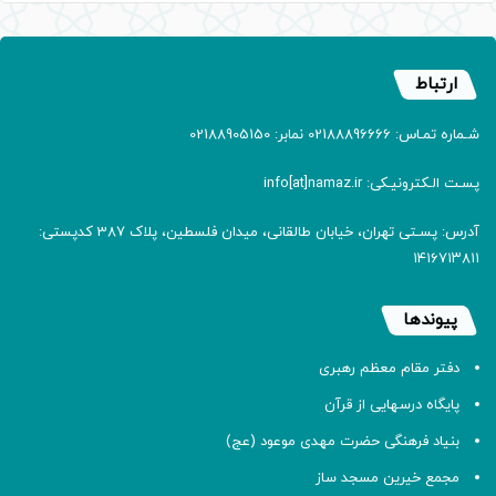
ارتباط
شـماره تمـاس: 02188896666 نمابر: 02188905150
پسـت الـکترونیـکی: info[at]namaz.ir
آدرس: پسـتی تهران، خیابان طالقانی، میدان فلسطین، پلاک 387 کدپستی:
۱۴۱۶۷۱۳۸۱۱
پیوندها
دفتر مقام معظم رهبری
پایگاه درسهایی از قرآن
بنیاد فرهنگی حضرت مهدی موعود (عج)
مجمع خیرین مسجد ساز