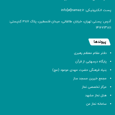
پسـت الـکترونیـکی: info[at]namaz.ir
آدرس: پسـتی تهران، خیابان طالقانی، میدان فلسطین، پلاک 387 کدپستی:
۱۴۱۶۷۱۳۸۱۱
پیوندها
دفتر مقام معظم رهبری
پایگاه درسهایی از قرآن
بنیاد فرهنگی حضرت مهدی موعود (عج)
مجمع خیرین مسجد ساز
مرکز تخصصی نماز
هتل نماز مشهد
سامانه نماز من