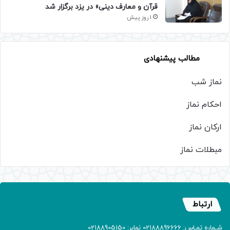
قرآن و معارف دینی» در یزد برگزار شد
1 روز پیش
مطالب پیشنهادی
نماز شب
احکام نماز
ارکان نماز
مبطلات نماز
ارتباط
شـماره تمـاس: 02188896666 نمابر: 02188905150