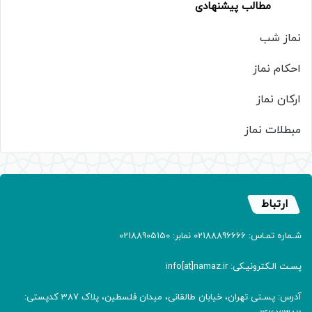
مطالب پیشنهادی
نماز شب
احکام نماز
ارکان نماز
مبطلات نماز
ارتباط
شـماره تمـاس: 02188896666 نمابر: 02188905150
پسـت الـکترونیـکی: info[at]namaz.ir
آدرس: پسـتی تهران، خیابان طالقانی، میدان فلسطین، پلاک 387 کدپستی: