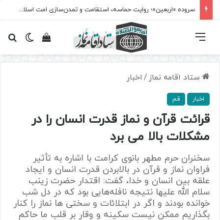
سروده‌ «اربعین»؛ روایت حماسه، استقامت و تمدن‌سازی امت اسلامی
فهرست
تغییر پ
مشاهده سبد 
جس
ستاد اقامه نماز
/
اخبار
اخبار
قم
قرائت قرآن و نماز قدرت انسان را در
مشکلات بالا می برد
سخنران حرم مطهر بانوی کرامت با اشاره به تأثیر
فراوان نماز و قرآن در بالابردن قدرت انسان و ایجاد
علقه بین انسان و خدا، گفت: اقتدار حضرت زینب
سلام الله علیها نتیجه نافله‌هایی بود که در دل شب
خوانده بودند و اگر در ابتلائات و سختی ها نماز را کنار
بگذاریم ممکن نیست سکینه و وقار بر قلب ما حاکم