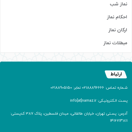
نماز شب
احکام نماز
ارکان نماز
مبطلات نماز
ارتباط
شـماره تمـاس: 02188896666 نمابر: 02188905150
پسـت الـکترونیـکی: info[at]namaz.ir
آدرس: پسـتی تهران، خیابان طالقانی، میدان فلسطین، پلاک 387 کدپستی:
۱۴۱۶۷۱۳۸۱۱