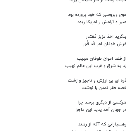
خواب راحت از سر شیطان پرید
موج ویروسی که خود پرورده بود
صبر و آرامش ز امریکا ربود
بنگرید اخذ عزیز مُقتدِر
غرش طوفان امر قَد قُدِر
از قضا امواج طوفان مهیب
زد به شرق و غرب این عالم نهیب
ذره ای بی ارزش و ناچیز و زشت
قصه فقر تمدن را نوشت
هرکسی از دیگری پرسد چرا
در جهان آمد پدید این ماجرا
رهسپارانی که آگه از رهند