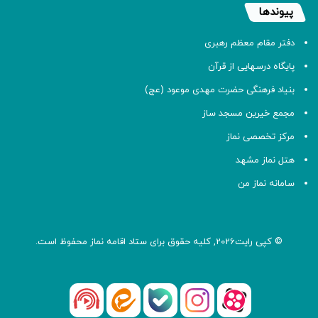
پیوندها
دفتر مقام معظم رهبری
پایگاه درسهایی از قرآن
بنیاد فرهنگی حضرت مهدی موعود (عج)
مجمع خیرین مسجد ساز
مرکز تخصصی نماز
هتل نماز مشهد
سامانه نماز من
© کپی رایت2026, کلیه حقوق برای ستاد اقامه
نماز
محفوظ است.
آپارات
بله
اینستاگرام
ایتا
شنوتو