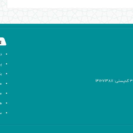
پ
د
پا
ب
م
م
ه
سا