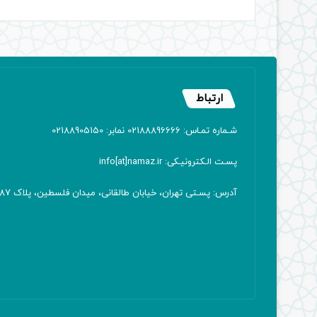
ارتباط
شـماره تمـاس: 02188896666 نمابر: 02188905150
پسـت الـکترونیـکی: info[at]namaz.ir
آدرس: پسـتی تهران، خیابان طالقانی، میدان فلسطین، پلاک 387 کدپستی: ۱۴۱۶۷۱۳۸۱۱