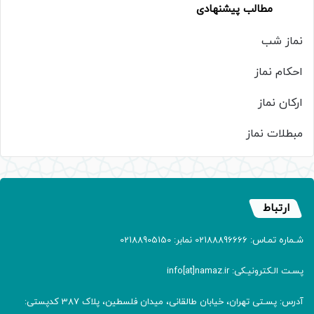
مطالب پیشنهادی
نماز شب
احکام نماز
ارکان نماز
مبطلات نماز
ارتباط
شـماره تمـاس: 02188896666 نمابر: 02188905150
پسـت الـکترونیـکی: info[at]namaz.ir
آدرس: پسـتی تهران، خیابان طالقانی، میدان فلسطین، پلاک 387 کدپستی: