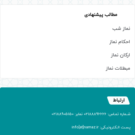
مطالب پیشنهادی
نماز شب
احکام نماز
ارکان نماز
مبطلات نماز
ارتباط
شـماره تمـاس: 02188896666 نمابر: 02188905150
پسـت الـکترونیـکی: info[at]namaz.ir