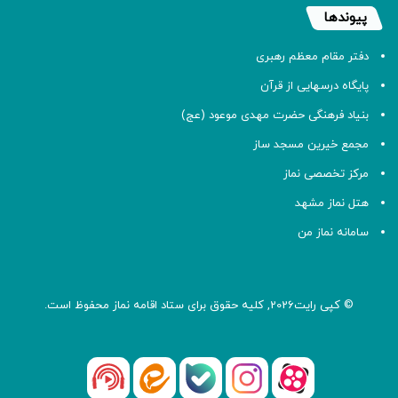
پیوندها
دفتر مقام معظم رهبری
پایگاه درسهایی از قرآن
بنیاد فرهنگی حضرت مهدی موعود (عج)
مجمع خیرین مسجد ساز
مرکز تخصصی نماز
هتل نماز مشهد
سامانه نماز من
© کپی رایت2026, کلیه حقوق برای ستاد اقامه
نماز
محفوظ است.
آپارات
بله
اینستاگرام
ایتا
شنوتو