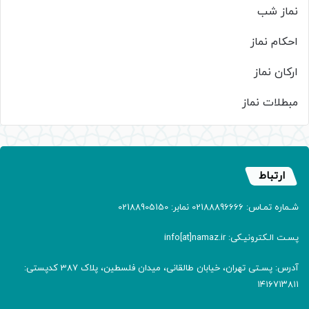
نماز شب
احکام نماز
ارکان نماز
مبطلات نماز
ارتباط
شـماره تمـاس: 02188896666 نمابر: 02188905150
پسـت الـکترونیـکی: info[at]namaz.ir
آدرس: پسـتی تهران، خیابان طالقانی، میدان فلسطین، پلاک 387 کدپستی:
۱۴۱۶۷۱۳۸۱۱