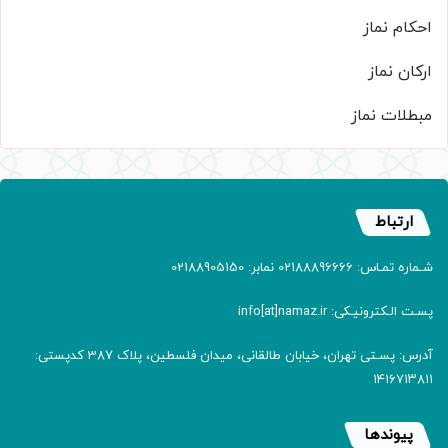
احکام نماز
ارکان نماز
مبطلات نماز
ارتباط
شـماره تمـاس: 02188896666 نمابر: 02188905150
پسـت الـکترونیـکی: info[at]namaz.ir
آدرس: پسـتی تهران، خیابان طالقانی، میدان فلسطین، پلاک 387 کدپستی:
۱۴۱۶۷۱۳۸۱۱
پیوندها