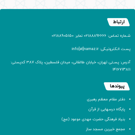
ارتباط
شـماره تمـاس: 02188896666 نمابر: 02188905150
پسـت الـکترونیـکی: info[at]namaz.ir
آدرس: پسـتی تهران، خیابان طالقانی، میدان فلسطین، پلاک 387 کدپستی:
۱۴۱۶۷۱۳۸۱۱
پیوندها
دفتر مقام معظم رهبری
پایگاه درسهایی از قرآن
بنیاد فرهنگی حضرت مهدی موعود (عج)
مجمع خیرین مسجد ساز