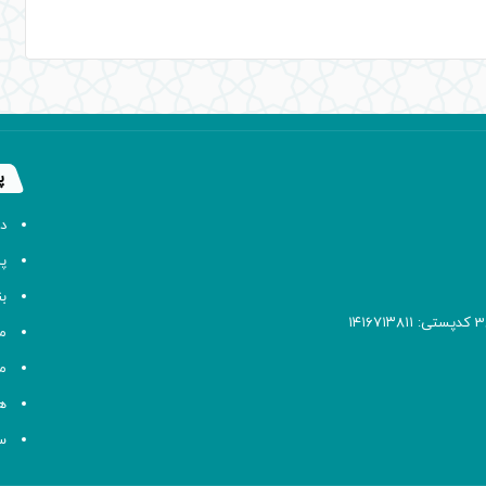
پ
د
پا
ب
م
م
ه
سا