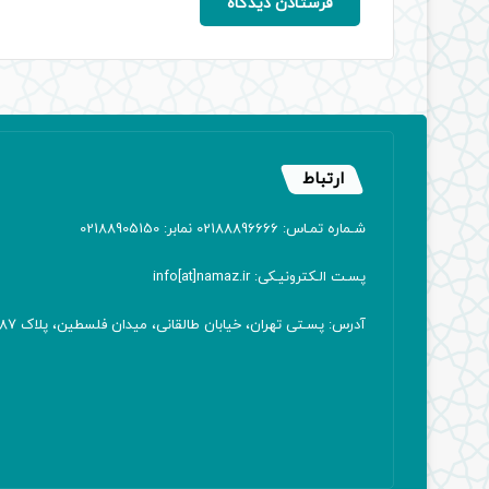
ارتباط
شـماره تمـاس: 02188896666 نمابر: 02188905150
پسـت الـکترونیـکی: info[at]namaz.ir
آدرس: پسـتی تهران، خیابان طالقانی، میدان فلسطین، پلاک 387 کدپستی: ۱۴۱۶۷۱۳۸۱۱