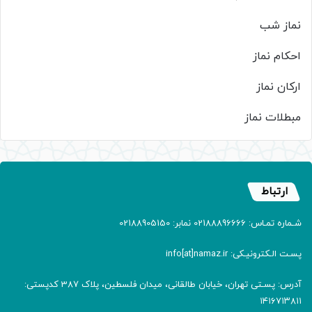
نماز شب
احکام نماز
ارکان نماز
مبطلات نماز
ارتباط
شـماره تمـاس: 02188896666 نمابر: 02188905150
پسـت الـکترونیـکی: info[at]namaz.ir
آدرس: پسـتی تهران، خیابان طالقانی، میدان فلسطین، پلاک 387 کدپستی:
۱۴۱۶۷۱۳۸۱۱