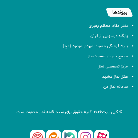
پیوندها
دفتر مقام معظم رهبری
پایگاه درسهایی از قرآن
بنیاد فرهنگی حضرت مهدی موعود (عج)
مجمع خیرین مسجد ساز
مرکز تخصصی نماز
هتل نماز مشهد
سامانه نماز من
© کپی رایت2026, کلیه حقوق برای ستاد اقامه
نماز
محفوظ است.
آپارات
بله
اینستاگرام
ایتا
شنوتو