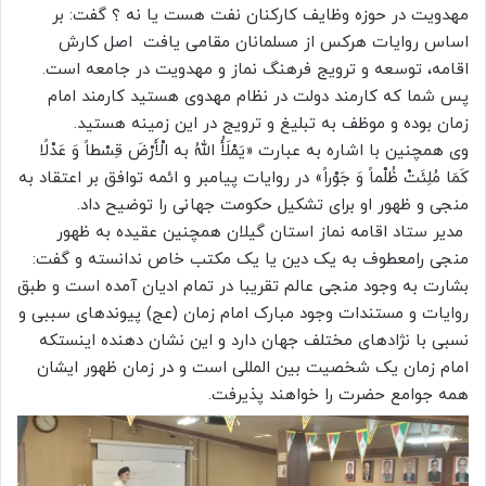
مهدویت در حوزه وظایف کارکنان نفت هست یا نه ؟ گفت: بر
اساس روایات هرکس از مسلمانان مقامی یافت اصل کارش
اقامه، توسعه و ترویج فرهنگ نماز و مهدویت در جامعه است.
پس شما که کارمند دولت در نظام مهدوی هستید کارمند امام
زمان بوده و موظف به تبلیغ و ترویج در این زمینه هستید.
وی همچنین با اشاره به عبارت «یَمْلَأُ اللهُ به الْأَرْضَ قِسْطاً وَ عَدْلًا
کَمَا مُلِئَتْ ظُلْماً وَ جَوْراً» در روایات پیامبر و ائمه توافق بر اعتقاد به
منجی و ظهور او برای تشکیل حکومت جهانی را توضیح داد.
مدیر ستاد اقامه نماز استان گیلان همچنین عقیده به ظهور
منجی رامعطوف به یک دین یا یک مکتب خاص ندانسته و گفت:
بشارت به وجود منجی عالم تقریبا در تمام ادیان آمده است و طبق
روایات و مستندات وجود مبارک امام زمان (عج) پیوندهای سببی و
نسبی با نژادهای مختلف جهان دارد و این نشان دهنده اینستکه
امام زمان یک شخصیت بین المللی است و در زمان ظهور ایشان
همه جوامع حضرت را خواهند پذیرفت.