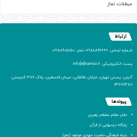
مبطلات نماز
ارتباط
شـماره تمـاس: 02188896666 نمابر: 02188905150
پسـت الـکترونیـکی: info[at]namaz.ir
آدرس: پسـتی تهران، خیابان طالقانی، میدان فلسطین، پلاک 387 کدپستی:
۱۴۱۶۷۱۳۸۱۱
پیوندها
دفتر مقام معظم رهبری
پایگاه درسهایی از قرآن
بنیاد فرهنگی حضرت مهدی موعود (عج)