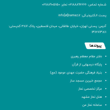
شـماره تمـاس: 02188896666 نمابر: 02188905150
پسـت الـکترونیـکی: info[at]namaz.ir
آدرس: پسـتی تهران، خیابان طالقانی، میدان فلسطین، پلاک 387 کدپستی:
۱۴۱۶۷۱۳۸۱۱
پیوندها
دفتر مقام معظم رهبری
پایگاه درسهایی از قرآن
بنیاد فرهنگی حضرت مهدی موعود (عج)
مجمع خیرین مسجد ساز
مرکز تخصصی نماز
هتل نماز مشهد
سامانه نماز من