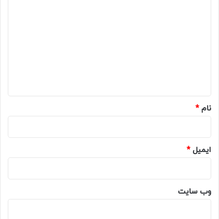
د
ی
د
گ
ا
ه
*
نام
*
ایمیل
*
وب‌ سایت