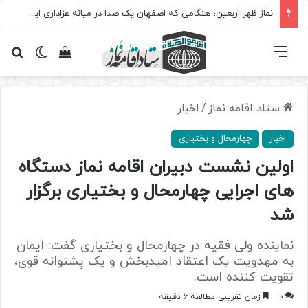
برگزاری باشکوه نمازهای جماعت در موکب فاطمه الزهرا (س)
فهرست
تغییر پ
مشاهده سبد 
جس
ستاد اقامه نماز
/
اخبار
اخبار
چهارمحال و بختیاری
اولین نشست دبیران اقامه نماز دستگاه
های اجرایی چهارمحال و بختیاری برگزار
شد
نماینده ولی فقیه در چهارمحال و بختیاری گفت: ایمان
به مهدویت یک اعتقاد امیدبخش و یک پشتوانه قوی،
تقویت کننده است.
0
زمان تقریبی مطالعه 6 دقیقه