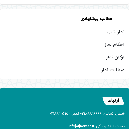
مطالب پیشنهادی
نماز شب
احکام نماز
ارکان نماز
مبطلات نماز
ارتباط
شـماره تمـاس: 02188896666 نمابر: 02188905150
پسـت الـکترونیـکی: info[at]namaz.ir