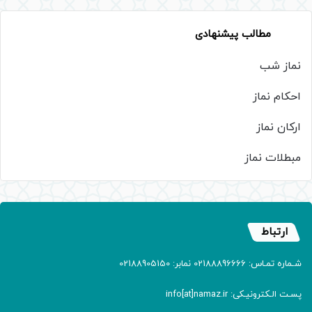
مطالب پیشنهادی
نماز شب
احکام نماز
ارکان نماز
مبطلات نماز
ارتباط
شـماره تمـاس: 02188896666 نمابر: 02188905150
پسـت الـکترونیـکی: info[at]namaz.ir