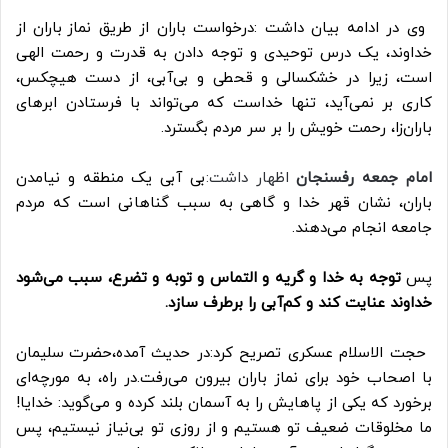
وی در ادامه بیان داشت :درخواست
باران
از طریق
نماز
باران از
خداوند
، یک درس
توحیدی
و توجه دادن به
قدرت
و
رحمت الهی
است، زیرا در
خشکسالی
و
قحطی
و
بی‌آبی
، از دست هیچکس،
کاری‌ بر نمی‌آید، تنها خداست که می‌تواند با فرستادن
ابرهای
باران‌زا،
رحمت‌
خویش را بر سر
مردم
بگسترد.
امام جمعه رفسنجان
اظهار داشت:
بی آبی یک
منطقه
و نیامدن
باران، نشان
قهر خدا
و گاهی به سبب‌
گناهانی
است که مردم
جامعه
انجام می‌دهند.
پس
توجه
به
خدا
و
گریه‌
و
التماس
و
توبه
و
تضرع
،
سبب
می‌شود
خداوند
عنایت
کند و کم‌آبی را برطرف سازد.
حجت الاسلام عسکری تصریح کرد:در
حدیث
آمده،
حضرت سلیمان
با
اصحاب
خود برای نماز باران‌ بیرون می‌رفت.
در راه، به
مورچه‌ای
برخورد که یکی از پاهایش را به‌
آسمان
بلند کرده و می‌گوید: خدایا!
ما
مخلوقات
ضعیف
تو هستیم و ا
ز روزی
تو
بی‌نیاز
نیستیم، پس