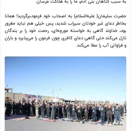
به سبب
گناهان
بنی آدم، ما را به
هلاکت‌
مرسان.
حضرت سلیمان( علیه‌السلام) به اصحاب خود فرمود،برگردید! همانا
بخاطر
دعای
غیر خودتان سیراب شدید،
پس خیلی هم نباید
مغرور
بود،
خداوند
گاهی به خواسته
مورچه‌ای
،
رحمت‌
خود را بر
بندگان
نازل
می‌کند.
حتی گاهی دعای
کافری
چون‌
فرعون
را می‌پذیرد و
باران
و فراوانی آب را
عطا
می‌کند.