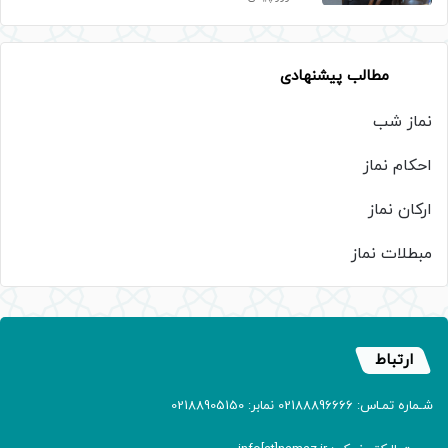
مطالب پیشنهادی
نماز شب
احکام نماز
ارکان نماز
مبطلات نماز
ارتباط
شـماره تمـاس: 02188896666 نمابر: 02188905150