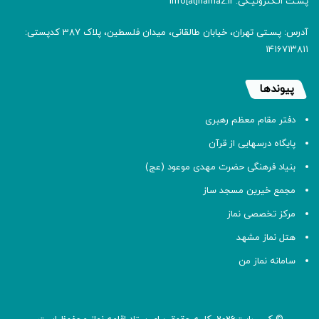
پسـت الـکترونیـکی: info[at]namaz.ir
آدرس: پسـتی تهران، خیابان طالقانی، میدان فلسطین، پلاک 387 کدپستی:
۱۴۱۶۷۱۳۸۱۱
پیوندها
دفتر مقام معظم رهبری
پایگاه درسهایی از قرآن
بنیاد فرهنگی حضرت مهدی موعود (عج)
مجمع خیرین مسجد ساز
مرکز تخصصی نماز
هتل نماز مشهد
سامانه نماز من