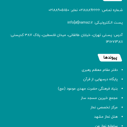
شـماره تمـاس: 02188896666 نمابر: 02188905150
پسـت الـکترونیـکی: info[at]namaz.ir
آدرس: پسـتی تهران، خیابان طالقانی، میدان فلسطین، پلاک 387 کدپستی:
۱۴۱۶۷۱۳۸۱۱
پیوندها
دفتر مقام معظم رهبری
پایگاه درسهایی از قرآن
بنیاد فرهنگی حضرت مهدی موعود (عج)
مجمع خیرین مسجد ساز
مرکز تخصصی نماز
هتل نماز مشهد
سامانه نماز من