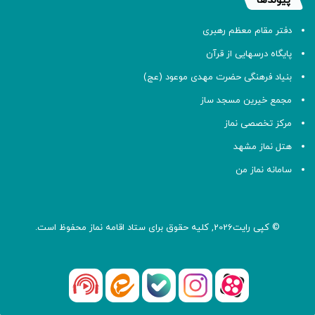
پیوندها
دفتر مقام معظم رهبری
پایگاه درسهایی از قرآن
بنیاد فرهنگی حضرت مهدی موعود (عج)
مجمع خیرین مسجد ساز
مرکز تخصصی نماز
هتل نماز مشهد
سامانه نماز من
© کپی رایت2026, کلیه حقوق برای ستاد اقامه
نماز
محفوظ است.
آپارات
بله
اینستاگرام
ایتا
شنوتو