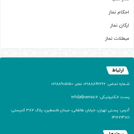
احکام نماز
ارکان نماز
مبطلات نماز
ارتباط
شـماره تمـاس: 02188896666 نمابر: 02188905150
پسـت الـکترونیـکی: info[at]namaz.ir
آدرس: پسـتی تهران، خیابان طالقانی، میدان فلسطین، پلاک 387 کدپستی:
۱۴۱۶۷۱۳۸۱۱