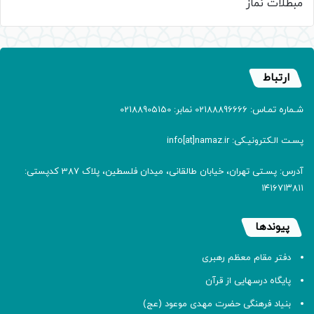
مبطلات نماز
ارتباط
شـماره تمـاس: 02188896666 نمابر: 02188905150
پسـت الـکترونیـکی: info[at]namaz.ir
آدرس: پسـتی تهران، خیابان طالقانی، میدان فلسطین، پلاک 387 کدپستی:
۱۴۱۶۷۱۳۸۱۱
پیوندها
دفتر مقام معظم رهبری
پایگاه درسهایی از قرآن
بنیاد فرهنگی حضرت مهدی موعود (عج)