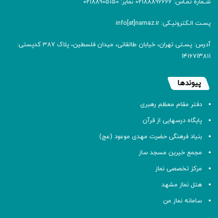
شـماره تمـاس: 02188896666 نمابر: 02188905150
پسـت الـکترونیـکی: info[at]namaz.ir
آدرس: پسـتی تهران، خیابان طالقانی، میدان فلسطین، پلاک 387 کدپستی:
۱۴۱۶۷۱۳۸۱۱
پیوندها
دفتر مقام معظم رهبری
پایگاه درسهایی از قرآن
بنیاد فرهنگی حضرت مهدی موعود (عج)
مجمع خیرین مسجد ساز
مرکز تخصصی نماز
هتل نماز مشهد
سامانه نماز من