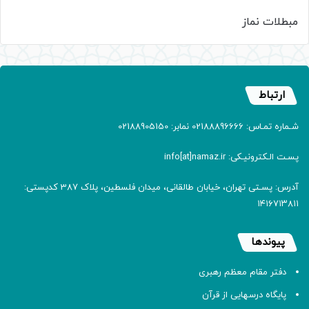
مبطلات نماز
ارتباط
شـماره تمـاس: 02188896666 نمابر: 02188905150
پسـت الـکترونیـکی: info[at]namaz.ir
آدرس: پسـتی تهران، خیابان طالقانی، میدان فلسطین، پلاک 387 کدپستی:
۱۴۱۶۷۱۳۸۱۱
پیوندها
دفتر مقام معظم رهبری
پایگاه درسهایی از قرآن