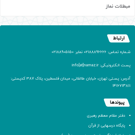
مبطلات نماز
ارتباط
شـماره تمـاس: 02188896666 نمابر: 02188905150
پسـت الـکترونیـکی: info[at]namaz.ir
آدرس: پسـتی تهران، خیابان طالقانی، میدان فلسطین، پلاک 387 کدپستی:
۱۴۱۶۷۱۳۸۱۱
پیوندها
دفتر مقام معظم رهبری
پایگاه درسهایی از قرآن